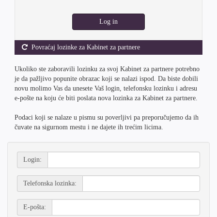
Log in
Povraćaj lozinke za Kabinet za partnere
Ukoliko ste zaboravili lozinku za svoj Kabinet za partnere potrebno
je da pažljivo popunite obrazac koji se nalazi ispod. Da biste dobili
novu molimo Vas da unesete Vaš login, telefonsku lozinku i adresu
e-pošte na koju će biti poslata nova lozinka za Kabinet za partnere.
Podaci koji se nalaze u pismu su poverljivi pa preporučujemo da ih
čuvate na sigurnom mestu i ne dajete ih trećim licima.
Login:
Telefonska lozinka:
E-pošta: