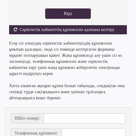
Кіру
Серіктестік кабинеттің құпиясөзін қалпына келтіру
Егер сіз өзіңіздің серіктестік кабинетіңіздің құпиясөзін
ұмытып қалсаңыз, онда сіз төменде келтірілген форманы
мұқият толтыруыңыз қажет. Жаңа құпиясөзді алу үшін сіз өз
логиніңізді, телефонның құпиясөзін және серіктестік
кабинетке кіру үшін жаңа құпиясөз жіберілетін электронды
адресті ендіруіңіз керек.
Хатта алынған ақпарат құпия болып табылады, сондықтан оны
сенімді түрде сақтауыңызға және үшінші тұлғаларға
айтпауыңызға кеңес береміз.
НШот нөмірі:
Телефонның құпиясөзі: