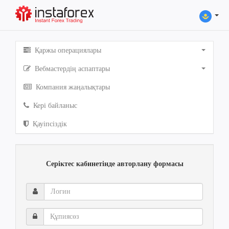
Қаржы операциялары
Вебмастердің аспаптары
Компания жаңалықтары
Кері байланыс
Қауіпсіздік
Серіктес кабинетінде авторлану формасы
Логин
Құпиясөз