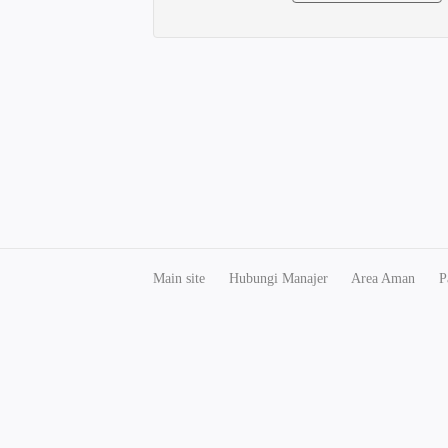
Main site
Hubungi Manajer
Area Aman
P